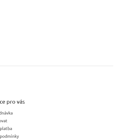
ů
ce pro vás
dnávka
ovat
platba
 podmínky