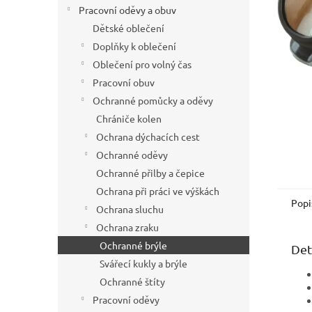
í
Pracovní oděvy a obuv
p
Dětské oblečení
a
Doplňky k oblečení
n
Oblečení pro volný čas
e
Pracovní obuv
l
Ochranné pomůcky a oděvy
Chrániče kolen
Ochrana dýchacích cest
Ochranné oděvy
Ochranné přilby a čepice
Ochrana při práci ve výškách
Popi
Ochrana sluchu
Ochrana zraku
Ochranné brýle
Det
Svářecí kukly a brýle
Ochranné štíty
Pracovní oděvy