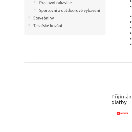
Pracovní rukavice
Sportovní a outdoorové vybavení
Stavebniny
Tesařské kování
Z
á
p
a
t
Přijímám
í
platby