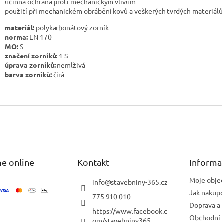
účinná ochrana proti mechanickým vlivům
použití při mechanickém obrábění kovů a veškerých tvrdých materiál
materiál:
polykarbonátový zorník
norma:
EN 170
MO:
S
značení zorníků:
1 S
úprava zorníků:
nemlživá
barva zorníků:
čirá
e online
Kontakt
Informa
Moje obje
info
@
stavebniny-365.cz
Jak nakup
775 910 010
Doprava a 
https://www.facebook.c
Obchodní
om/stavebniny365