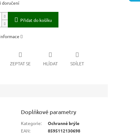
 doručení
Přidat do košíku
 informace
ZEPTAT SE
HLÍDAT
SDÍLET
Doplňkové parametry
Kategorie
:
Ochranné brýle
EAN
:
8595112130698