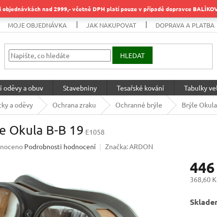
objednávkách nad 2999,- včetně DPH platí pouze v případě dopravce BALÍK
MOJE OBJEDNÁVKA
JAK NAKUPOVAT
DOPRAVA A PLATBA
HLEDAT
í oděvy a obuv
Stavebniny
Tesařské kování
Tabulky vel
ky a oděvy
Ochrana zraku
Ochranné brýle
Brýle Okula
e Okula B-B 19
E1058
né
noceno
Podrobnosti hodnocení
Značka:
ARDON
ení
446
u
368,60 K
Měrná
Sklade
cena:
ek.