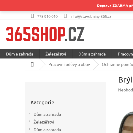
Přejít
Doprava ZDARMA při 
na
obsah
775 910 010
info@stavebniny-365.cz
Dům a zahrada
Železářství
Dům a zahrada
Pracovn
Domů
Pracovní oděvy a obuv
Ochranné pomůc
Brýl
P
Průměr
Neohod
o
hodnoc
Přeskočit
s
produkt
Kategorie
kategorie
t
je
r
0,0
Dům a zahrada
a
z
Železářství
5
n
hvězdič
Dům a zahrada
n