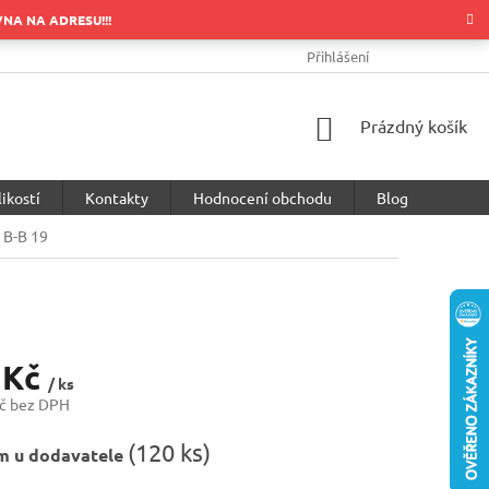
OVNA NA ADRESU!!!
OBCHODNÍ PODMÍNKY
PODMÍNKY OCHRANY OSOBNÍCH ÚDA
Přihlášení
NÁKUPNÍ
Prázdný košík
KOŠÍK
ikostí
Kontakty
Hodnocení obchodu
Blog
 B-B 19
 Kč
/ ks
č bez DPH
(
120 ks
)
m u dodavatele