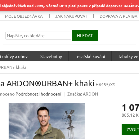
objednávkách nad 2999,- včetně DPH platí pouze v případě dopravce BALÍK
MOJE OBJEDNÁVKA
JAK NAKUPOVAT
DOPRAVA A PLATBA
HLEDAT
í oděvy a obuv
Stavebniny
Tesařské kování
Tabulky vel
RBAN+ khaki
za ARDON®URBAN+ khaki
H6455/XS
né
noceno
Podrobnosti hodnocení
Značka:
ARDON
ení
1 0
u
885,12 K
Měrná
cena:
ZVOLT
ek.