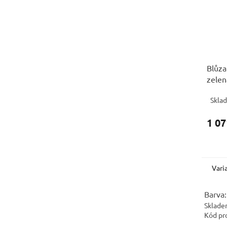
Blůz
zelen
Skla
1 07
Vari
Barva:
Sklade
Kód pr