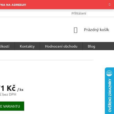
OVNA NA ADRESU!!!
OBCHODNÍ PODMÍNKY
PODMÍNKY OCHRANY OSOBNÍCH ÚDA
Přihlášení
NÁKUPNÍ
Prázdný košík
KOŠÍK
ikostí
Kontakty
Hodnocení obchodu
Blog
71 Kč
/ ks
č bez DPH
E VARIANTU