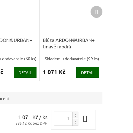
Další
produkt
ARDON®URBAN+
Blůza ARDON®URBAN+
tmavě modrá
u dodavatele
(
60 ks
)
Skladem u dodavatele
(
99 ks
)
Kč
1 071 Kč
DETAIL
DETAIL
cení
1 071 Kč
/ ks
Do košíku
885,12 Kč bez DPH