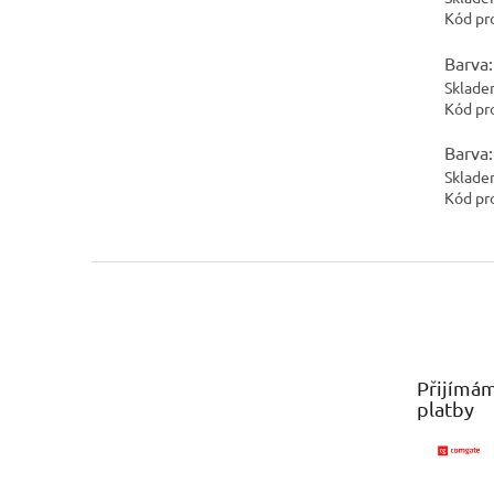
Kód pr
Barva:
Sklade
Kód pr
Barva:
Sklade
Kód pr
Z
á
p
a
t
Přijímám
í
platby