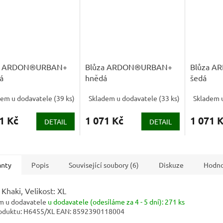
a ARDON®URBAN+
Blůza ARDON®URBAN+
Blůza 
á
hnědá
šedá
dem u dodavatele
(
39 ks
)
Skladem u dodavatele
(
33 ks
)
Skladem 
1 Kč
1 071 Kč
1 071 
DETAIL
DETAIL
anty
Popis
Související soubory (6)
Diskuze
Hodno
 Khaki, Velikost: XL
m u dodavatele
u dodavatele (odesíláme za 4 - 5 dní):
271 ks
oduktu:
H6455/XL
EAN:
8592390118004