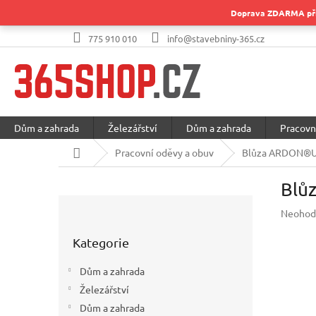
Přejít
Doprava ZDARMA při 
na
obsah
775 910 010
info@stavebniny-365.cz
Dům a zahrada
Železářství
Dům a zahrada
Pracovn
Domů
Pracovní oděvy a obuv
Blůza ARDON®U
Blů
P
Průměr
Neohod
o
hodnoc
Přeskočit
s
produkt
Kategorie
kategorie
t
je
r
0,0
Dům a zahrada
a
z
Železářství
5
n
hvězdič
Dům a zahrada
n