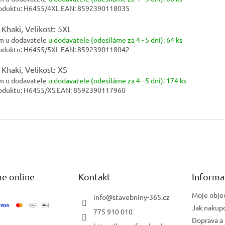
oduktu:
H6455/4XL
EAN:
8592390118035
 Khaki, Velikost: 5XL
m u dodavatele
u dodavatele (odesíláme za 4 - 5 dní):
64 ks
oduktu:
H6455/5XL
EAN:
8592390118042
 Khaki, Velikost: XS
m u dodavatele
u dodavatele (odesíláme za 4 - 5 dní):
174 ks
oduktu:
H6455/XS
EAN:
8592390117960
e online
Kontakt
Informa
Moje obje
info
@
stavebniny-365.cz
Jak nakup
775 910 010
Doprava a 