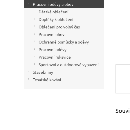
í
Pracovní oděvy a obuv
p
Dětské oblečení
a
Doplňky k oblečení
n
Oblečení pro volný čas
e
Pracovní obuv
l
Ochranné pomůcky a oděvy
Pracovní oděvy
Pracovní rukavice
Sportovní a outdoorové vybavení
Stavebniny
Tesařské kování
Souvi