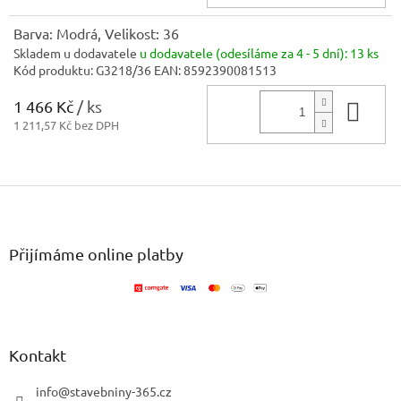
Barva: Modrá, Velikost: 36
Skladem u dodavatele
u dodavatele (odesíláme za 4 - 5 dní):
13 ks
Kód produktu:
G3218/36
EAN:
8592390081513
1 466 Kč
/ ks
Do 
1 211,57 Kč bez DPH
Z
á
p
a
Přijímáme online platby
t
í
Kontakt
info
@
stavebniny-365.cz