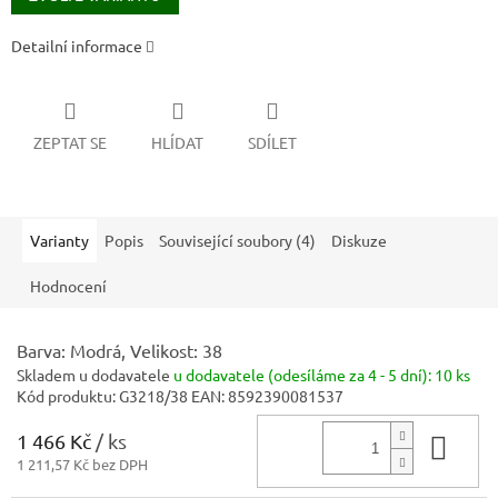
Detailní informace
ZEPTAT SE
HLÍDAT
SDÍLET
Varianty
Popis
Související soubory (4)
Diskuze
Hodnocení
Barva: Modrá, Velikost: 38
Skladem u dodavatele
u dodavatele (odesíláme za 4 - 5 dní):
10 ks
Kód produktu:
G3218/38
EAN:
8592390081537
1 466 Kč
/ ks
Do 
1 211,57 Kč bez DPH