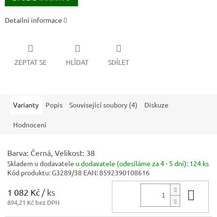
Detailní informace
ZEPTAT SE
HLÍDAT
SDÍLET
Varianty
Popis
Související soubory (4)
Diskuze
Hodnocení
Barva: Černá, Velikost: 38
Skladem u dodavatele
u dodavatele (odesíláme za 4 - 5 dní):
124 ks
Kód produktu:
G3289/38
EAN:
8592390108616
1 082 Kč
/ ks
Do 
894,21 Kč bez DPH