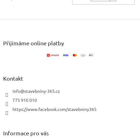
Z
á
p
a
Přijímáme online platby
t
í
Kontakt
info
@
stavebniny-365.cz
775 910 010
https://www.facebook.com/stavebniny365
Informace pro vás