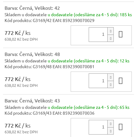
Barva: Černá, Velikost: 42
Skladem u dodavatele
u dodavatele (odesíláme za 4 - 5 dní):
185 ks
Kód produktu:
G3169/42
EAN:
8592390070029
772 Kč
/ ks
Do 
638,02 Kč bez DPH
Barva: Černá, Velikost: 48
Skladem u dodavatele
u dodavatele (odesíláme za 4 - 5 dní):
12 ks
Kód produktu:
G3169/48
EAN:
8592390070081
772 Kč
/ ks
Do 
638,02 Kč bez DPH
Barva: Černá, Velikost: 43
Skladem u dodavatele
u dodavatele (odesíláme za 4 - 5 dní):
65 ks
Kód produktu:
G3169/43
EAN:
8592390070036
772 Kč
/ ks
Do 
638,02 Kč bez DPH