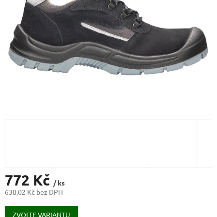
772 Kč
/ ks
638,02 Kč bez DPH
Měrná
cena:
ZVOLTE VARIANTU