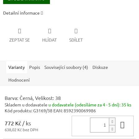
Detailní informace
ZEPTAT SE
HLÍDAT
SDÍLET
Varianty
Popis
Související soubory (4)
Diskuze
Hodnocení
Barva: Černá, Velikost: 38
Skladem u dodavatele
u dodavatele (odesíláme za 4 - 5 dní):
35 ks
Kód produktu:
G3169/38
EAN:
8592390069986
772 Kč
/ ks
Do 
638,02 Kč bez DPH