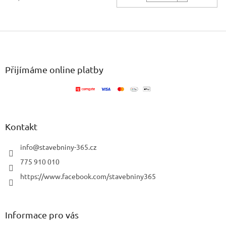
Z
á
p
a
Přijímáme online platby
t
í
Kontakt
info
@
stavebniny-365.cz
775 910 010
https://www.facebook.com/stavebniny365
Informace pro vás