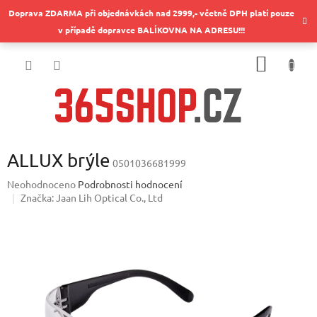
Přejít
Doprava ZDARMA při objednávkách nad 2999,- včetně DPH platí pouze
na
v případě dopravce BALÍKOVNA NA ADRESU!!!
obsah
NÁKUP
KOŠÍK
ALLUX brýle
0501036681999
Průměrné
Neohodnoceno
Podrobnosti hodnocení
hodnocení
Značka:
Jaan Lih Optical Co., Ltd
produktu
je
0,0
z
5
hvězdiček.