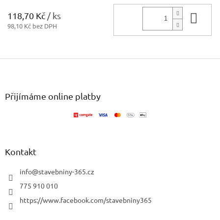
118,70 Kč
/ ks
Do 
98,10 Kč bez DPH
Z
á
p
a
Přijímáme online platby
t
í
Kontakt
info
@
stavebniny-365.cz
775 910 010
https://www.facebook.com/stavebniny365