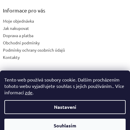
Informace pro vás
Moje objednávka
Jak nakupovat
Doprava a platba
Obchodní podmínky
Podmínky ochrany osobních údajů
Kontakty
Tento web používá soubory cookie. Dalším procházením
Blog
tohoto webu vyjadřujete souhlas s jejich používáním.. Více
informací
zde
.
Nastavení
Vytvořil Shoptet
Souhlasím
Copyright 2026
365shop.cz
. Všechna práva vyhrazena.