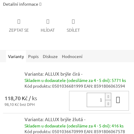
Detailní informace
ZEPTAT SE
HLÍDAT
SDÍLET
Varianty
Popis
Diskuze
Hodnocení
Varianta: ALLUX brýle čirá -
Skladem
u dodavatele (odesíláme za 4 - 5 dní):
5771 ks
Kód produktu:
0501036681999
EAN:
8591806063594
118,70 Kč
/ ks
Do 
98,10 Kč bez DPH
Varianta: ALLUX brýle žlutá -
Skladem
u dodavatele (odesíláme za 4 - 5 dní):
416 ks
Kód produktu:
0501036670999
EAN:
8591806067578