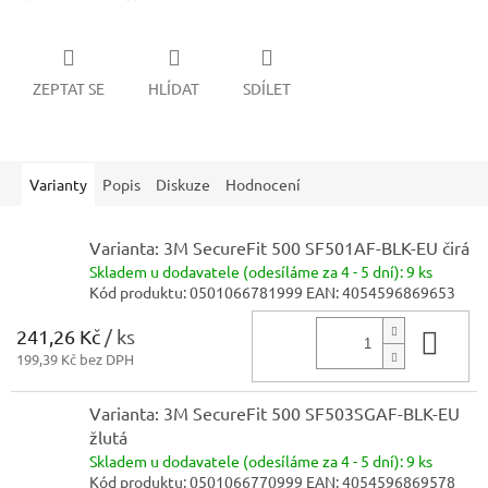
ZEPTAT SE
HLÍDAT
SDÍLET
Varianty
Popis
Diskuze
Hodnocení
Varianta: 3M SecureFit 500 SF501AF-BLK-EU čirá
Skladem
u dodavatele (odesíláme za 4 - 5 dní):
9 ks
Kód produktu:
0501066781999
EAN:
4054596869653
241,26 Kč
/ ks
Do 
199,39 Kč bez DPH
Varianta: 3M SecureFit 500 SF503SGAF-BLK-EU
žlutá
Skladem
u dodavatele (odesíláme za 4 - 5 dní):
9 ks
Kód produktu:
0501066770999
EAN:
4054596869578