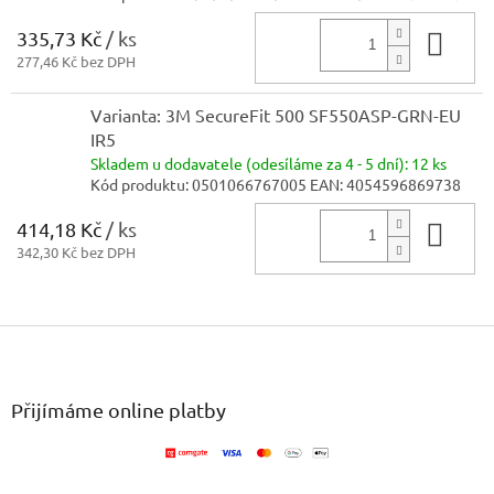
335,73 Kč
/ ks
Do 
277,46 Kč bez DPH
Varianta: 3M SecureFit 500 SF550ASP-GRN-EU
IR5
Skladem
u dodavatele (odesíláme za 4 - 5 dní):
12 ks
Kód produktu:
0501066767005
EAN:
4054596869738
414,18 Kč
/ ks
Do 
342,30 Kč bez DPH
Z
á
p
a
Přijímáme online platby
t
í