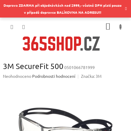
Přejít
Doprava ZDARMA při objednávkách nad 2999,- včetně DPH platí pouze
na
v případě dopravce BALÍKOVNA NA ADRESU!!!
obsah
NÁKUP
KOŠÍK
3M SecureFit 500
0501066781999
Průměrné
Neohodnoceno
Podrobnosti hodnocení
Značka:
3M
hodnocení
produktu
je
0,0
z
5
hvězdiček.