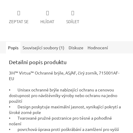
ZEPTAT SE
HLÍDAT
SDÍLET
Popis
Související soubory (1)
Diskuze
Hodnocení
Detailní popis produktu
3M™ Virtua™ Ochranné brýle, AS/AF, čirý zorník, 715001AF-
EU
• Unisex ochranné brýle nabízející ochranu a cenovou
dostupnost pro návštěvníky výroby nebo ochranu na jedno
použití
• Design poskytuje maximální jasnost, vynikající pokrytí a
široké zorné pole
• Tvarované pružné postranice pro těsné a pohodlné
nošení
• povrchová úprava proti poškrábání a zamlžení pro vyšší