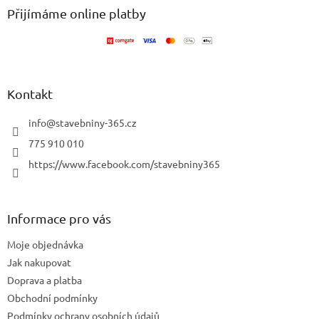
a
Přijímáme online platby
t
í
Kontakt
info
@
stavebniny-365.cz
775 910 010
https://www.facebook.com/stavebniny365
Informace pro vás
Moje objednávka
Jak nakupovat
Doprava a platba
Obchodní podmínky
Podmínky ochrany osobních údajů