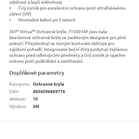
odolnost a lepší viditelnost
• Čirý zorník pro excelentní ochranu proti ultrafialovému
záření (UV)
• Hromadné balení po 5 setech
3M™ Virtua™ Ochranné brýle, 715001AF jsou naše
bezrámové ochranné brýle se zaobleným designem pro plné
pokrytí. Přizpůsobují se různým konturám obličeje pro
zajištění pohodlí. Integrované boční štíty poskytují zvýšenou
ochranu před odletujícími předměty a čirý zorník je opatřen
vrstvou proti poškrábání a zamlžování.
Doplňkové parametry
Kategorie
:
Ochranné brýle
EAN
:
4054596869776
Velikost
:
10
Výrobce
:
3M
Z
á
p