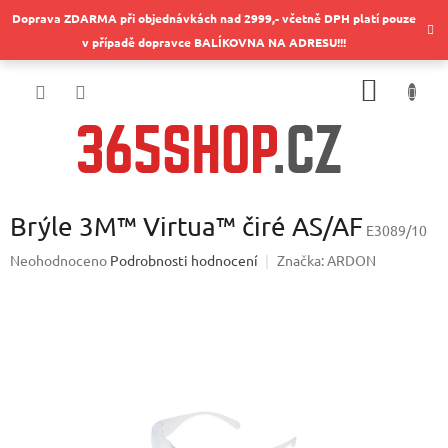
Přejít
Doprava ZDARMA při objednávkách nad 2999,- včetně DPH platí pouze
na
v případě dopravce BALÍKOVNA NA ADRESU!!!
obsah
NÁKUP
KOŠÍK
Brýle 3M™ Virtua™ čiré AS/AF
E3089/10
Průměrné
Neohodnoceno
Podrobnosti hodnocení
Značka:
ARDON
hodnocení
produktu
je
0,0
z
5
hvězdiček.