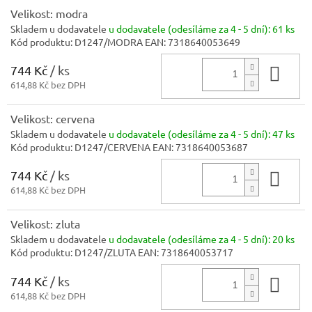
Velikost: modra
Skladem u dodavatele
u dodavatele (odesíláme za 4 - 5 dní):
61 ks
Kód produktu:
D1247/MODRA
EAN:
7318640053649
744 Kč
/ ks
Do 
614,88 Kč bez DPH
Velikost: cervena
Skladem u dodavatele
u dodavatele (odesíláme za 4 - 5 dní):
47 ks
Kód produktu:
D1247/CERVENA
EAN:
7318640053687
744 Kč
/ ks
Do 
614,88 Kč bez DPH
Velikost: zluta
Skladem u dodavatele
u dodavatele (odesíláme za 4 - 5 dní):
20 ks
Kód produktu:
D1247/ZLUTA
EAN:
7318640053717
744 Kč
/ ks
Do 
614,88 Kč bez DPH