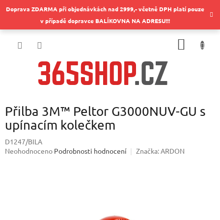
Přejít
Doprava ZDARMA při objednávkách nad 2999,- včetně DPH platí pouze
na
v případě dopravce BALÍKOVNA NA ADRESU!!!
obsah
NÁKUP
KOŠÍK
Přilba 3M™ Peltor G3000NUV-GU s
upínacím kolečkem
D1247/BILA
Průměrné
Neohodnoceno
Podrobnosti hodnocení
Značka:
ARDON
hodnocení
produktu
je
0,0
z
5
hvězdiček.