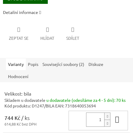
Detailní informace
ZEPTAT SE
HLÍDAT
SDÍLET
Varianty
Popis
Související soubory (2)
Diskuze
Hodnocení
Velikost: bila
Skladem u dodavatele
u dodavatele (odesíláme za 4 - 5 dní):
70 ks
Kód produktu:
D1247/BILA
EAN:
7318640053694
744 Kč
/ ks
Do 
614,88 Kč bez DPH