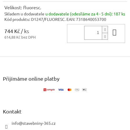
Velikost: fluoresc.
Skladem u dodavatele
u dodavatele (odesíláme za 4 - 5 dní):
187 ks
Kód produktu:
D1247/FLUORESC.
EAN:
7318640053700
744 Kč
/ ks
Do 
614,88 Kč bez DPH
Z
á
p
a
Přijímáme online platby
t
í
Kontakt
info
@
stavebniny-365.cz