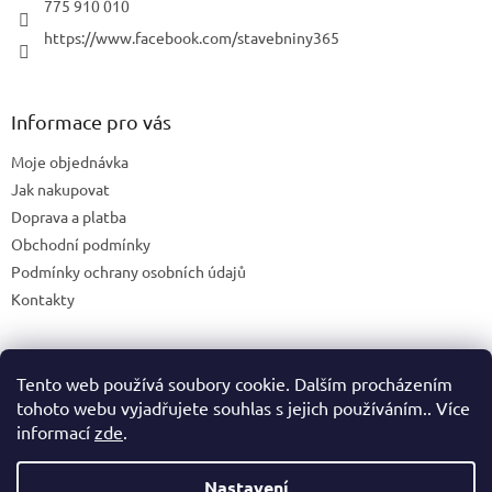
775 910 010
https://www.facebook.com/stavebniny365
Informace pro vás
Moje objednávka
Jak nakupovat
Doprava a platba
Obchodní podmínky
Podmínky ochrany osobních údajů
Kontakty
Tento web používá soubory cookie. Dalším procházením
Blog
tohoto webu vyjadřujete souhlas s jejich používáním.. Více
informací
zde
.
Nastavení
Vytvořil Shoptet